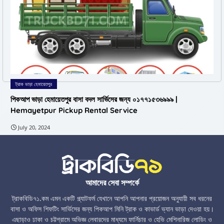
ট্রাক ভাড়া হেমায়েতপুর
পিকআপ ভাড়া হেমায়েতপুর বাসা বদল সার্ভিসের জন্য ০১৭৭১৫৩৬৯৯৯ |
Hemayetpur Pickup Rental Service
July 20, 2024
আমাদের সেবা সম্পর্কে
ট্রাকবিডি৭১.কম এমন একটি প্ল্যাটফর্ম যেখানে আপনি আপনার প্রয়োজন অনুযায়ী সব ধরনের
বাসা ও অফিস শিফটিং সার্ভিসের জন্য পিকআপ মিনি ট্রাক ও কাভার্ড ভ্যান ভাড়া দেওয়া হয়।
এছাড়াও ঢাকা ও চট্টগ্রামে অভিজ্ঞ লেবারদের মাধ্যমে ফার্নিচার ও হেভি মেশিনারিজ লোডিং ও