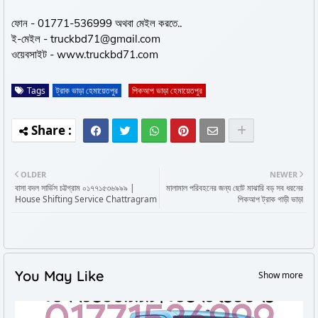
ফোন - 01771-536999 অথবা মেইল করতে..
ই-মেইল - truckbd71@gmail.com
ওয়েবসাইট - www.truckbd71.com
Tags
ট্রাক ভাড়া হেমায়েতপুর
পিকআপ ভাড়া হেমায়েতপুর
OLDER
NEWER
বাসা বদল সার্ভিস চট্টগ্রাম ০১৭৭১৫৩৬৯৯৯ |
মালামাল পরিবহনের জন্য ছোট মাঝারি বড় সব ধরনের
House Shifting Service Chattragram
পিকআপ ট্রাক গাড়ী ভাড়া
You May Like
Show more