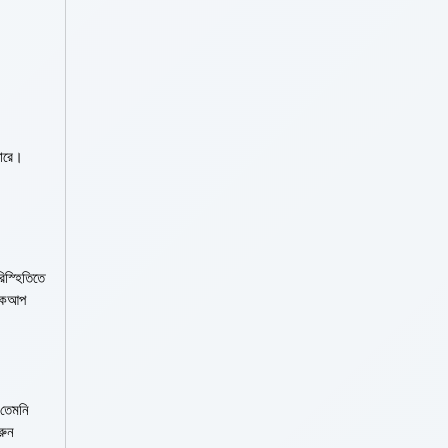
পারে।
িস্হিতিতে
চেকআপ
।
 তেমনি
রুন