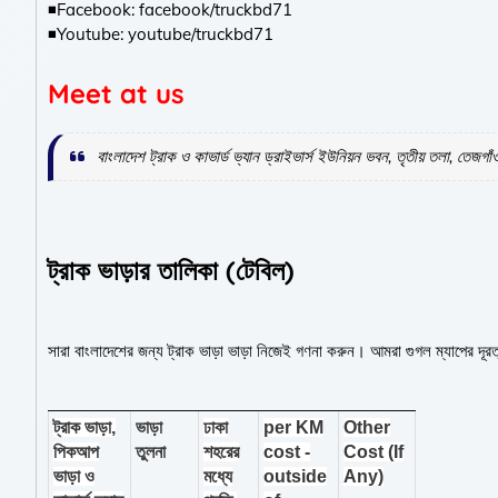
◾Facebook: facebook/truckbd71
◾Youtube: youtube/truckbd71
Meet at us
বাংলাদেশ ট্রাক ও কাভার্ড ভ্যান ড্রাইভার্স ইউনিয়ন ভবন, তৃতীয় তলা, তেজগাঁও 
ট্রাক ভাড়ার তালিকা (টেবিল)
সারা বাংলাদেশের জন্য ট্রাক ভাড়া ভাড়া নিজেই গণনা করুন। আমরা গুগল ম্যাপের দূর
ট্রাক ভাড়া,
ভাড়া
ঢাকা
per KM
Other
পিকআপ
তুলনা
শহরের
cost -
Cost (If
ভাড়া ও
মধ্যে
outside
Any)