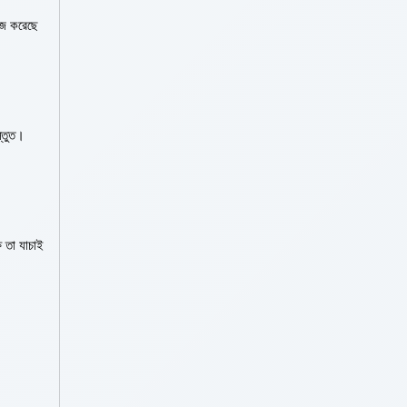
াজ করেছে
্তুত।
ষ তা যাচাই