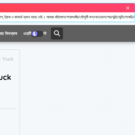
ন ভাড়া দেই। আমরা কাঁচামাল/শাকসবজি/মৌসুমী ফল/ধান/চাল/গম/ভুট্টা/ভুসি/লাকড়ি/কনস্ট্রাকশন সম্পর্কিত ম
মার ফিডব্যাক
ওয়েটিং চার্জ লিস্ট
| Truck
ruck