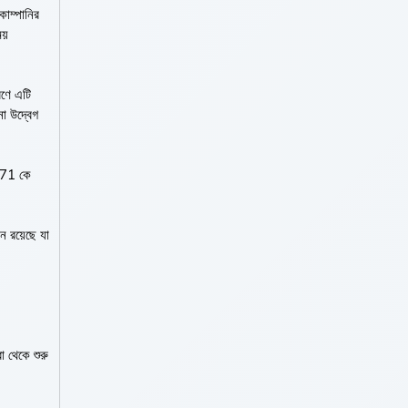
কোম্পানির
য়
রণে এটি
নো উদ্বেগ
BD71 কে
ন রয়েছে যা
া থেকে শুরু