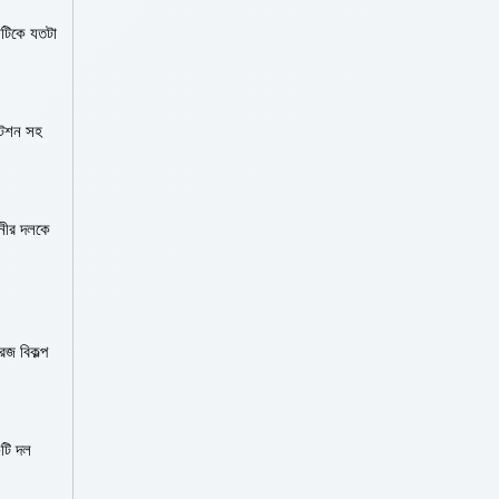
াটিকে যতটা
্টেশন সহ
ানীর দলকে
েজ বিকল্প
কটি দল