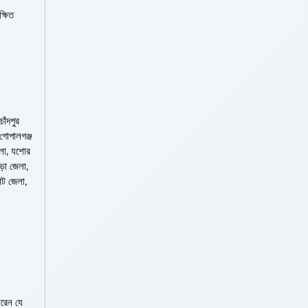
্ষিত
াঁদপুর
 গোপালগঞ্জ
জেলা, যশোর
ড়া জেলা,
াট জেলা,
ারেন যে