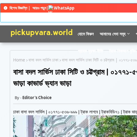
বিশেষ বিজ্ঞপ্তি |
আরও পড়ুন
|
WhatsApp
হোমে ফিরুন
আমাদের সেবা সমূহ
গ্রাহক সুরক্ষা নীতি
ট্রাক পিকআপ বুকিং 
Home
বাসা বদল সার্ভিস ঢাকা
বাসা বদল সার্ভিস ঢাকা সিটি ও চট্টগ্রাম | ০১৭৭১-৫৩
বাসা বদল সার্ভিস ঢাকা সিটি ও চট্টগ্রাম | ০১৭৭১-
ভাড়া কাভার্ড ভ্যান ভাড়া
Editor's Choice
ঢাকা বাসা বদল সার্ভিস | ০১৭৭১-৫৩৬-৯৯৯ | ট্রাক লাগবে | ট্রাকবিডি৭১ | ট্রাক ভাড়