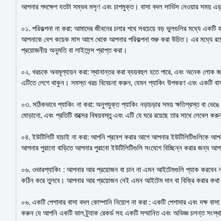
আপনার পদক্ষেপ যতটা সম্ভব মসৃণ এবং চাপমুক্ত। বাসা বদল সার্ভিস নেওয়ার সময় এড
০১. পরিকল্পনা না করা: আমাদের জীবনের চলার পথে সবচেয়ে বড় ভুলগুলির মধ্যে একটি হ
আপনাকে বেশ কয়েক মাস আগে থেকে আপনার পরিকল্পনা শুরু করা উচিত। এর মধ্যে রয়েছ
প্রয়োজনীয় অনুমতি বা লাইসেন্স প্রাপ্ত করা।
০২. খরচকে অবমূল্যায়ন করা: স্থানান্তর করা ব্যয়বহুল হতে পারে, এবং অনেক লোক 
এটিতে লেগে থাকুন। সমস্ত খরচ বিবেচনা করুন, যেমন প্যাকিং উপকরণ এবং একটি বাস
০৩. সঠিকভাবে প্যাকিং না করা: অনুপযুক্ত প্যাকিং নড়াচড়ার সময় ক্ষতিগ্রস্ত বা ভে
মোড়ানো, এবং প্রতিটি বাক্সের বিষয়বস্তু এবং এটি যে ঘরে রয়েছে তার সাথে লেবেল কর
০৪. ইউটিলিটি যাচাই না করা: আপনি প্রবেশ করার আগে আপনার ইউটিলিটিগুলিকে আপনার ন
আপনার পুরানো বাড়িতে আপনার পুরানো ইউটিলিটিগুলি সংযোগ বিচ্ছিন্ন করার জন্য আপ
০৬. ওভারপ্যাকিং : আপনার আর প্রয়োজন বা চান না এমন আইটেমগুলি প্যাক করবেন 
কঠিন করে তুলবে। আপনার আর প্রয়োজন নেই এমন আইটেম দান বা বিক্রি করার কথা
০৬. একটি পেশাদার বাসা বদল কোম্পানি নিয়োগ না করা : একটি পেশাদার এবং দক্ষ বাসা বদ
করুন যে আপনি একটি ভাল ট্র্যাক রেকর্ড সহ একটি সম্মানিত এবং অভিজ্ঞ চলন্ত সংস্থা