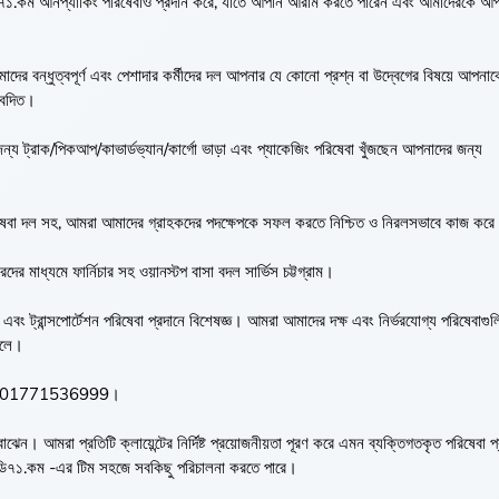
িডি৭১.কম আনপ্যাকিং পরিষেবাও প্রদান করে, যাতে আপনি আরাম করতে পারেন এবং আমাদেরকে আ
র বন্ধুত্বপূর্ণ এবং পেশাদার কর্মীদের দল আপনার যে কোনো প্রশ্ন বা উদ্বেগের বিষয়ে আপনাক
বেদিত।
 জন্য ট্রাক/পিকআপ/কাভার্ডভ্যান/কার্গো ভাড়া এবং প্যাকেজিং পরিষেবা খুঁজছেন আপনাদের জন্য
রিষেবা দল সহ, আমরা আমাদের গ্রাহকদের পদক্ষেপকে সফল করতে নিশ্চিত ও নিরলসভাবে কাজ করে 
র মাধ্যমে ফার্নিচার সহ ওয়ানস্টপ বাসা বদল সার্ভিস চট্টগ্রাম।
 এবং ট্রান্সপোর্টেশন পরিষেবা প্রদানে বিশেষজ্ঞ। আমরা আমাদের দক্ষ এবং নির্ভরযোগ্য পরিষেবাগু
োলে।
ল করুন 01771536999।
েন। আমরা প্রতিটি ক্লায়েন্টের নির্দিষ্ট প্রয়োজনীয়তা পূরণ করে এমন ব্যক্তিগতকৃত পরিষেবা প
াকবিডি৭১.কম -এর টিম সহজে সবকিছু পরিচালনা করতে পারে।