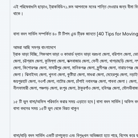
এই পরিষেবাগুলি ছাড়াও, ট্রাকবিডি৭১.কম আপনাকে মনের শান্তি দেওয়ার জন্য বীমা বিক
থাকে।
বাসা বদল সার্ভিস সম্পর্কিত ৪০ টি টিপস এন্ড ট্রিক জানতে [40 Tips for 
আমরা আছি সমগ্র বাংলাদেশে
ট্রাক ভাড়া দিচ্ছি, পিকআপ ভাড়া ও কাভার্ড ভ্যান ভাড়া বরগুনা জেলা, বরিশাল জেলা, ভোলা
জেলা, চট্টগ্রাম জেলা, কুমিল্লা জেলা, কক্সবাজার জেলা, ফেনী জেলা, খাগড়াছড়ি জেলা, লক
জেলা, কিশোরগঞ্জ জেলা, মাদারীপুর জেলা, মানিকগঞ্জ জেলা, মুন্সীগঞ্জ জেলা, নারায়ণগঞ্জ 
জেলা। ঝিনাইদহ জেলা, খুলনা জেলা, কুষ্টিয়া জেলা, মাগুরা জেলা, মেহেরপুর জেলা, নড়া
জয়পুরহাট জেলা, নওগাঁ জেলা, নাটোর জেলা, চাঁপাই নবাবগঞ্জ জেলা, পাবনা জেলা। জেলা,
নীলফামারী জেলা, পঞ্চগড় জেলা, রংপুর জেলা, ঠাকুরগাঁও জেলা, হবিগঞ্জ জেলা, মৌলভীবা
১৫ টি ভুল বাসা/অফিস পরিবর্তন করার সময় এড়াতে হবে | বাসা বদল সার্ভিস | অফিস 
বাসা বদলের সময় ১৫টি ভুল থেকে বিরত থাকুন
বাসা/বাড়ি বদল সার্ভিস একটি চাপযুক্ত এবং বিশৃঙ্খল অভিজ্ঞতা হতে পারে, বিশেষ কর