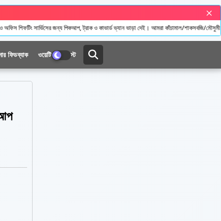
্য পিকআপ, ট্রাক ও কাভার্ড ভ্যান ভাড়া দেই। আমরা কাঁচামাল/শাকসবজি/মৌসুমী ফল/ধান/চাল/গম/ভুট্টা/ভুসি/
মার ফিডব্যাক
ওয়েটিং চার্জ লিস্ট
কআপ