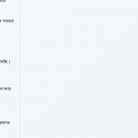
পনার
ে সহায়তা
যাচ্ছি।
লির জন্য
্রদানের