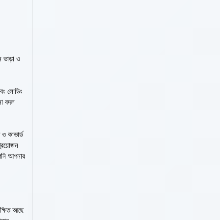
 ভাড়া ও
 এবং লোডিং
সা বদল
 ও কাভার্ড
্রয়োজন
আপনি আপনার
রক্ষিত আছে