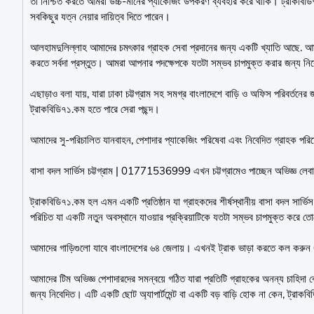
তা নিশ্চিত করতে আমরা উচ্চ-মানের প্যাকেজিং উপকরণ ব্যবহার করে থাকি। ট্রাকব
সবকিছুর যত্ন নেয়ার দায়িত্ব দিতে পারেন।
আলহামদুলিল্লাহ আমাদের চমৎকার গ্রাহক সেবা প্রদানের জন্য একটি খ্যাতি আছে. আমাদে
করতে সর্বদা প্রস্তুত। আমরা আপনার পদক্ষেপকে যতটা সম্ভব চাপমুক্ত করার জন্য নি
এছাড়াও বলা যায়, যারা ঢাকা চট্টগ্রাম সহ সমগ্র বাংলাদেশে বাড়ি ও অফিস পরিবর্তনের
ট্রাকবিডি৭১.কম হতে পারে সেরা পছন্দ।
আমাদের সু-পরিচালিত যানবাহন, পেশাদার প্যাকেজিং পরিষেবা এবং নিবেদিত গ্রাহক প
বাসা বদল সার্ভিস চট্টগ্রাম | 01771536999 এখন চট্টগ্রামেও পাচ্ছেন অভিজ্ঞ লেবারদে
ট্রাকবিডি৭১.কম হল এমন একটি প্রতিষ্ঠান যা গ্রাহকদের শীর্ষস্থানীয় বাসা বদল সার্ভিস
পরিচিত যা একটি নতুন অবস্থানে যাওয়ার প্রক্রিয়াটিকে যতটা সম্ভব চাপমুক্ত করে ত
আমাদের গাড়িগুলো যাবে বাংলাদেশের ৬৪ জেলায়। এখনই ট্রাক ভাড়া করতে ক
আমাদের টিম অভিজ্ঞ পেশাদারদের সমন্বয়ে গঠিত যারা প্রতিটি গ্রাহকের অনন্য চাহিদা বোঝ
জন্য নিবেদিত। এটি একটি ছোট অ্যাপার্টমেন্ট বা একটি বড় বাড়ি হোক না কেন, ট্র