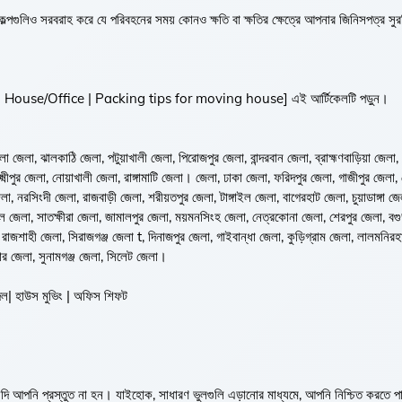
ল্পগুলিও সরবরাহ করে যে পরিবহনের সময় কোনও ক্ষতি বা ক্ষতির ক্ষেত্রে আপনার জিনিসপত্র সুরক
Moving House/Office | Packing tips for moving house] এই আর্টিকেলটি পড়ুন।
 জেলা, ঝালকাঠি জেলা, পটুয়াখালী জেলা, পিরোজপুর জেলা, বান্দরবান জেলা, ব্রাহ্মণবাড়িয়া জেলা, চ
্ষ্মীপুর জেলা, নোয়াখালী জেলা, রাঙ্গামাটি জেলা। জেলা, ঢাকা জেলা, ফরিদপুর জেলা, গাজীপুর জেলা,
জেলা, নরসিংদী জেলা, রাজবাড়ী জেলা, শরীয়তপুর জেলা, টাঙ্গাইল জেলা, বাগেরহাট জেলা, চুয়াডাঙ্গা 
ইল জেলা, সাতক্ষীরা জেলা, জামালপুর জেলা, ময়মনসিংহ জেলা, নেত্রকোনা জেলা, শেরপুর জেলা, বগু
 রাজশাহী জেলা, সিরাজগঞ্জ জেলা t, দিনাজপুর জেলা, গাইবান্ধা জেলা, কুড়িগ্রাম জেলা, লালমনিরহ
জার জেলা, সুনামগঞ্জ জেলা, সিলেট জেলা।
বদল| হাউস মুভিং | অফিস শিফট
ে যদি আপনি প্রস্তুত না হন। যাইহোক, সাধারণ ভুলগুলি এড়ানোর মাধ্যমে, আপনি নিশ্চিত করতে প