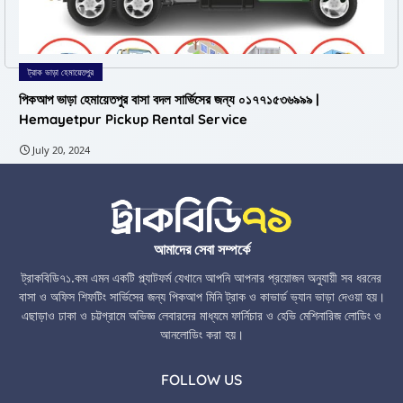
ট্রাক ভাড়া হেমায়েতপুর
পিকআপ ভাড়া হেমায়েতপুর বাসা বদল সার্ভিসের জন্য ০১৭৭১৫৩৬৯৯৯ |
Hemayetpur Pickup Rental Service
July 20, 2024
আমাদের সেবা সম্পর্কে
ট্রাকবিডি৭১.কম এমন একটি প্ল্যাটফর্ম যেখানে আপনি আপনার প্রয়োজন অনুযায়ী সব ধরনের
বাসা ও অফিস শিফটিং সার্ভিসের জন্য পিকআপ মিনি ট্রাক ও কাভার্ড ভ্যান ভাড়া দেওয়া হয়।
এছাড়াও ঢাকা ও চট্টগ্রামে অভিজ্ঞ লেবারদের মাধ্যমে ফার্নিচার ও হেভি মেশিনারিজ লোডিং ও
আনলোডিং করা হয়।
FOLLOW US