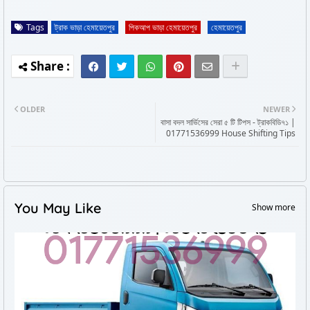
Tags
ট্রাক ভাড়া হেমায়েতপুর
পিকআপ ভাড়া হেমায়েতপুর
হেমায়েতপুর
OLDER
NEWER
বাসা বদল সার্ভিসের সেরা ৫ টি টিপস - ট্রাকবিডি৭১ |
01771536999 House Shifting Tips
You May Like
Show more