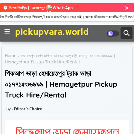
বিশেষ বিজ্ঞপ্তি |
আরও পড়ুন
|
WhatsApp
শিফটিং সার্ভিসের জন্য পিকআপ, ট্রাক ও কাভার্ড ভ্যান ভাড়া দেই। আমরা কাঁচামাল/শাকসবজি/মৌসুমী ফল/ধান/
Home
হেমায়েতপুর
পিকআপ ভাড়া হেমায়েতপুর ট্রাক ভাড়া ০১৭৭১৫৩৬৯৯৯ |
Hemayetpur Pickup Truck Hire/Rental
পিকআপ ভাড়া হেমায়েতপুর ট্রাক ভাড়া
০১৭৭১৫৩৬৯৯৯ | Hemayetpur Pickup
Truck Hire/Rental
Editor's Choice