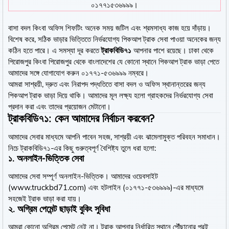
০১৭৭১৫৩৬৯৯৯।
বাসা বদল কিংবা অফিস শিফটিং অনেক সময় জটিল এবং শ্রমসাধ্য কাজ হয়ে দাঁড়ায়।
বিশেষ করে, সঠিক ভাড়ার ভিত্তিতে নির্ভরযোগ্য পিকআপ ট্রাক সেবা পাওয়া অনেকের জন্য
কঠিন হতে পারে। এ সমস্যা দূর করতে
ট্রাকবিডি৭১
আপনার পাশে রয়েছে। ঢাকা থেকে
পিরোজপুর কিংবা পিরোজপুর থেকে বাংলাদেশের যে কোনো স্থানে পিকআপ ট্রাক ভাড়া পেতে
আমাদের সঙ্গে যোগাযোগ করুন ০১৭৭১-৫৩৬৯৯৯ নম্বরে।
আমরা সাশ্রয়ী, দ্রুত এবং নিরাপদ পদ্ধতিতে বাসা বদল ও অফিস স্থানান্তরের জন্য
পিকআপ ট্রাক ভাড়া দিয়ে থাকি। আমাদের মূল লক্ষ্য হলো গ্রাহকদের নির্ভরযোগ্য সেবা
প্রদান করা এবং তাদের প্রয়োজন মেটানো।
ট্রাকবিডি৭১: কেন আমাদের নির্বাচন করবেন?
আমাদের সেবার মাধ্যমে আপনি পাবেন সহজ, সাশ্রয়ী এবং ঝামেলামুক্ত পরিবহন সমাধান।
নিচে ট্রাকবিডি৭১-এর কিছু গুরুত্বপূর্ণ বৈশিষ্ট্য তুলে ধরা হলো:
১.
অনলাইন-ভিত্তিক সেবা
আমাদের সেবা সম্পূর্ণ অনলাইন-ভিত্তিক। আমাদের ওয়েবসাইট
(
www.truckbd71.com
) এবং হটলাইন (০১৭৭১-৫৩৬৯৯৯)-এর মাধ্যমে
সহজেই ট্রাক ভাড়া করা যায়।
২.
অগ্রিম পেমেন্ট ছাড়াই বুকিং সুবিধা
আমরা কোনো অগ্রিম পেমেন্ট নেই না। ট্রাক আপনার নির্ধারিত স্থানে পৌঁছানোর পরই