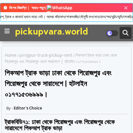
বিশেষ বিজ্ঞপ্তি |
আরও পড়ুন
|
WhatsApp
রাক ও কাভার্ড ভ্যান ভাড়া দেই। আমরা কাঁচামাল/শাকসবজি/মৌসুমী ফল/ধান/চাল/গম/ভুট্টা/ভুসি/লাকড়ি/কনস্ট
Home
pirojpur-truck-pickup-rent
পিকআপ ট্রাক ভাড়া ঢাকা থেকে
পিরোজপুর এবং পিরোজপুর থেকে সারাদেশে | হটলাইন ০১৭৭১৫৩৬৯৯৯।
পিকআপ ট্রাক ভাড়া ঢাকা থেকে পিরোজপুর এবং
পিরোজপুর থেকে সারাদেশে | হটলাইন
০১৭৭১৫৩৬৯৯৯।
Editor's Choice
ট্রাকবিডি৭১: ঢাকা থেকে পিরোজপুর এবং পিরোজপুর থেকে
সারাদেশে পিকআপ ট্রাক ভাড়া