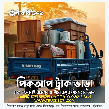
পিকআপ ট্রাক ভাড়া ঢাকা থেকে পিরোজপুর এবং পিরোজপুর থেকে সারাদেশে | হটলাইন