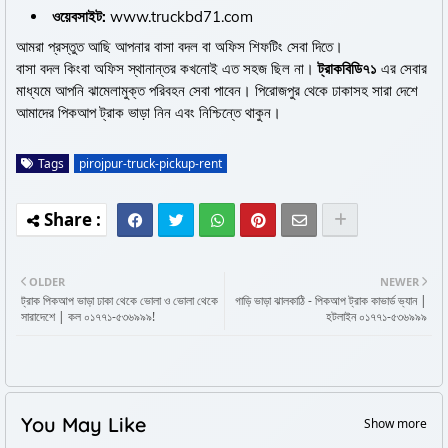
ওয়েবসাইট:
www.truckbd71.com
আমরা প্রস্তুত আছি আপনার বাসা বদল বা অফিস শিফটিং সেবা দিতে।
বাসা বদল কিংবা অফিস স্থানান্তর কখনোই এত সহজ ছিল না।
ট্রাকবিডি৭১
এর সেবার
মাধ্যমে আপনি ঝামেলামুক্ত পরিবহন সেবা পাবেন। পিরোজপুর থেকে ঢাকাসহ সারা দেশে
আমাদের পিকআপ ট্রাক ভাড়া নিন এবং নিশ্চিন্তে থাকুন।
Tags
pirojpur-truck-pickup-rent
OLDER
NEWER
ট্রাক পিকআপ ভাড়া ঢাকা থেকে ভোলা ও ভোলা থেকে
গাড়ি ভাড়া ঝালকাঠি - পিকআপ ট্রাক কাভার্ড ভ্যান |
সারাদেশে | কল ০১৭৭১-৫৩৬৯৯৯!
হটলাইন ০১৭৭১-৫৩৬৯৯৯
You May Like
Show more