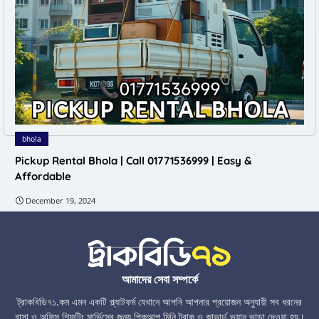
bhola
Pickup Rental Bhola | Call 01771536999 | Easy &
Affordable
December 19, 2024
আমাদের সেবা সম্পর্কে
ট্রাকবিডি৭১.কম এমন একটি প্ল্যাটফর্ম যেখানে আপনি আপনার প্রয়োজন অনুযায়ী সব ধরনের
বাসা ও অফিস শিফটিং সার্ভিসের জন্য পিকআপ মিনি ট্রাক ও কাভার্ড ভ্যান ভাড়া দেওয়া হয়।