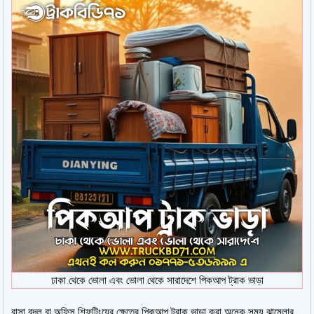
ঢাকা থেকে ভোলা এবং ভোলা থেকে সারাদেশে পিকআপ ট্রাক ভাড়া
বাসা বদল বা অফিস শিফটিংয়ের ক্ষেত্রে পিকআপ ট্রাক ভাড়া করা অনেক সময় ঝামেলার