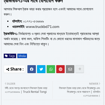
ট্রাকবিডি৭১-এর সাথে যোগাযোগ করুন
আপনার পিকআপ ট্রাক ভাড়া করার প্রয়োজন হলে এখনই আমাদের সাথে যোগাযোগ
করুন।
হটলাইন:
০১৭৭১-৫৩৬৯৯৯
ওয়েবসাইট:
www.truckbd71.com
ট্রাকবিডি৭১
নির্ভরযোগ্য ও দ্রুত সেবা প্রদানের মাধ্যমে ইতোমধ্যেই গ্রাহকদের আস্থা
অর্জন করেছে। বাসা বদল, অফিস শিফটিং বা যে কোনো ধরনের মালামাল পরিবহনের জন্য
আমাদের সেবা নিন এবং নিশ্চিন্তে থাকুন।
Tags
bhola
OLDER
NEWER
টঙ্গী থেকে সমগ্র বাংলাদেশে পিকআপ ট্রাক ভাড়া
পিকআপ ট্রাক ভাড়া ঢাকা থেকে পিরোজপুর এবং
০১৭৭১৫৩৬৯৯৯ | Truck Rental Tongi
পিরোজপুর থেকে সারাদেশে | হটলাইন
০১৭৭১৫৩৬৯৯৯।