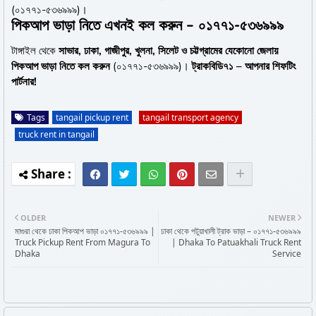
(০১৭৭১-৫৩৬৯৯৯)।
পিকআপ ভাড়া নিতে এখনই কল করুন – ০১৭৭১-৫৩৬৯৯৯
টাঙ্গাইল থেকে
সাভার, ঢাকা, গাজীপুর, খুলনা, সিলেট ও চট্টগ্রামের যেকোনো জেলায়
পিকআপ ভাড়া নিতে কল করুন
(০১৭৭১-৫৩৬৯৯৯)।
ট্রাকবিডি৭১ – আপনার শিফটিং
পার্টনার!
Tags
tangail pickup rent
tangail transport agency
truck rent in tangail
OLDER
NEWER
মাগুরা থেকে ঢাকা পিকআপ ভাড়া ০১৭৭১-৫৩৬৯৯৯ |
ঢাকা থেকে পটুয়াখালী ট্রাক ভাড়া – ০১৭৭১-৫৩৬৯৯৯
Truck Pickup Rent From Magura To
| Dhaka To Patuakhali Truck Rent
Dhaka
Service