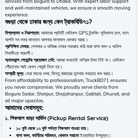
services from Bogura to Dhaka. With expert labor support
and well-maintained vehicles, we ensure a smooth moving
experience.
বগুড়া থেকে ঢাকার জন্য কেন ট্রাকবিডি৭১?
বিশ্বস্ততা ও নিরাপত্তা:
আমাদের প্রতিটি ভেহিকল GPS ট্র্যাকিং সুবিধাসহ চলে, ফলে
আপনি সব সময় জানবেন আপনার মালামাল কোথায় আছে।
প্রশিক্ষিত লেবার:
পেশাদার ও অভিজ্ঞ লেবার সরবরাহ করি যারা বাসা বদল ও অফিস
শিফটিংয়ে পারদর্শী।
অ্যাডভান্স পেমেন্টের প্রয়োজন নেই:
আমরা কখনোই অগ্রিম টাকা নিই না। ভেহিকল
পৌঁছানোর পরই কেবল পেমেন্ট নিতে হয়।
সাশ্রয়ী মূল্য:
সেরা মানের সেবা, কিন্তু বাজারের তুলনায় সবচেয়ে কম খরচে।
From affordability to professionalism, TruckBD71 ensures
you never compromise. We proudly serve clients from
Bogura Sadar, Sherpur, Shajahanpur, Gabtali, Dhunat, and
all major upazilas.
আমাদের সেবাসমূহ:
১. পিকআপ ভাড়া সার্ভিস (Pickup Rental Service)
১০ ফুট থেকে ১২ ফুট পর্যন্ত পিকআপ পাওয়া যায়
।
বাসা বদল, ফার্নিচার পরিবহন, দোকান সরানো
ইত্যাদিতে উপযুক্ত।