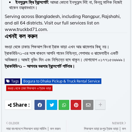
ইনসুরেন্স ফ্রি ট্রান্সপোর্ট:
আমরা কোনো ইনসুরেন্স দিই না, কিন্তু মালিক নিজেই
থাকেন তত্ত্বাবধানে।
Serving across Bangladesh, including Rangpur, Rajshahi,
and all 64 districts. Visit our full services list on
www.truckbd71.com
.
এখনই কল করুন
বগুড়া থেকে ঢাকায় পিকআপ কিংবা ট্রাক ভাড়া এখন আর ঝামেলার কিছু নয়।
ট্রাকবিডি৭১-এর সঙ্গে থাকলে আপনি পাবেন নিশ্চিন্ত, পেশাদার ও ঝামেলাহীন একটি
অভিজ্ঞতা। আজই বুকিং দিন এবং নিশ্চিন্তে বসে থাকুন। যোগাযোগ ০১৭৭১৫৩৬৯৯৯।
ট্রাকবিডি৭১ – আপনার ভরসার ট্রান্সপোর্ট পার্টনার।
Tags
Bogura to Dhaka Pickup & Truck Rental Service
বগুড়া থেকে ঢাকা পিকআপ ও ট্রাক ভাড়া
OLDER
NEWER
সারা বাংলাদেশে পিকআপ ভাড়া সার্ভিস | কল করুন
পিকআপ ভাড়া রংপুর ট্রাক ভাড়া | কল