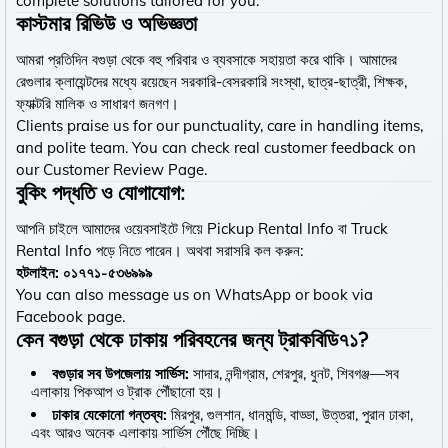
complete solutions tailored for you.
কাস্টমার রিভিউ ও অভিজ্ঞতা
আমরা প্রতিদিন বগুড়া থেকে বহু পরিবার ও ব্যবসাকে সহায়তা করে থাকি। আমাদের
রেগুলার ক্লায়েন্টদের মধ্যে রয়েছেন সরকারি-বেসরকারি সংস্থা, ছাত্র-ছাত্রী, শিক্ষক,
ফ্যাক্টরি মালিক ও সাধারণ জনগণ।
Clients praise us for our punctuality, care in handling items,
and polite team. You can check real customer feedback on
our
Customer Review Page
.
বুকিং পদ্ধতি ও যোগাযোগ:
আপনি চাইলে আমাদের ওয়েবসাইটে গিয়ে
Pickup Rental Info
বা
Truck
Rental Info
পড়ে নিতে পারেন। অথবা সরাসরি কল করুন:
হটলাইন: ০১৭৭১-৫৩৬৯৯৯
You can also message us on
WhatsApp
or book via
Facebook
page.
কেন বগুড়া থেকে ঢাকায় পরিবহনের জন্য ট্রাকবিডি৭১?
বগুড়ার সব উপজেলায় সার্ভিস:
সাদার, নন্দীগ্রাম, শেরপুর, ধুনট, শিবগঞ্জ—সব
এলাকায় পিকআপ ও ট্রাক পৌঁছানো হয়।
ঢাকার যেকোনো গন্তব্য:
মিরপুর, গুলশান, ধানমন্ডি, বাড্ডা, উত্তরা, পুরান ঢাকা,
এবং আরও অনেক এলাকায় সার্ভিস পৌঁছে দিচ্ছি।