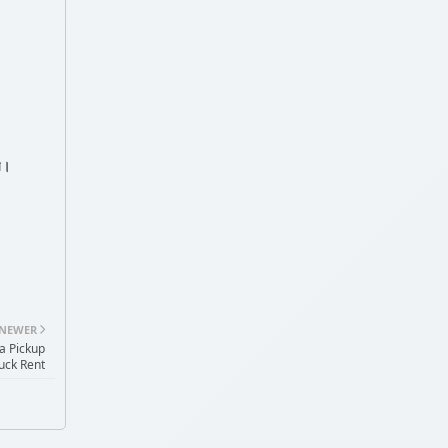
বে।
NEWER
tia Pickup
uck Rent