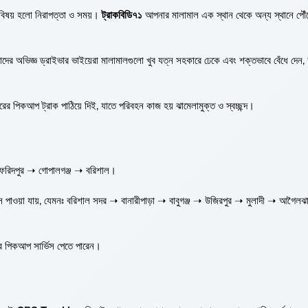
ণ বিষয় হলো নিরাপত্তা ও সময়।
ট্রাকবিডি৭১
আপনার মালামাল এক স্থান থেকে অন্য স্থানে পৌঁছ
 অভিজ্ঞ ড্রাইভার ভাইয়েরা মালামালগুলো খুব যত্ন সহকারে ঢেকে এবং শক্তভাবে বেঁধে দেন, যাত
ের পিকআপ ট্রাক পাঠিয়ে দিই, যাতে পরিবহন কাজ হয় ঝামেলামুক্ত ও স্বচ্ছন্দ।
 ➝ ফরিদপুর ➝ গোপালগঞ্জ ➝ বরিশাল।
স পাওয়া যায়, যেমনঃ বরিশাল সদর ➝ বানারীপাড়া ➝ বাবুগঞ্জ ➝ উজিরপুর ➝ মুলাদী ➝ আগৈলঝ
ের পিকআপ সার্ভিস পেতে পারেন।