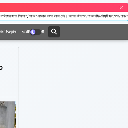
ও কাভার্ড ভ্যান ভাড়া দেই। আমরা কাঁচামাল/শাকসবজি/মৌসুমী ফল/ধান/চাল/গম/ভুট্টা/ভুসি/লাকড়ি/কনস্ট্রাক
মার ফিডব্যাক
ওয়েটিং চার্জ লিস্ট
p