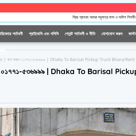
প্রিয় গ্রাহক! আমরা শুধুমাত্র বাসা ও অফিস শিফটিং সার্ভিসের জন্য পিকআপ, ট্রাক 
পরিষেবার শর্তাবলী
প্রাইভেসি এবং পলিসি
পেমেন্ট শর্তাবলী ও নীতি
যোগাযোগ করুন
কাস্ট
ফর্ম
ক ভাড়া | কল করুন ০১৭৭১-৫৩৬৯৯৯ | Dhaka To Barisal Pickup Truck Bhara/Rent
ল করুন ০১৭৭১-৫৩৬৯৯৯ | Dhaka To Barisal Picku