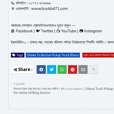
📞 হটলাইন : ০১৭৭১-৫৩৬৯৯৯
📎 ওয়েবসাইট : www.truckbd71.com
আমাদের সোশ্যাল প্রোফাইলগুলোতেও যুক্ত থাকুন —
📘 Facebook | 🐦 Twitter | 📺 YouTube | 📷 Instagram
ট্রাকবিডি৭১ – ঢাকায় শুরু, গন্তব্য বরিশাল পর্যন্ত নির্ভরযোগ্য শিফটিং সার্ভিস। 
Tags
Dhaka To Barisal Pickup Truck Bhara
ঢাকা থেকে বরিশাল পিকআপ ট্রা
OLDER
পিকআপ ট্রাক ভাড়া উত্তরা ও বাসা বদল সার্ভিস। কল ০১৭৭১-৫৩৬৯৯৯ | Uttara Truck Picku
For Home Shifting Service