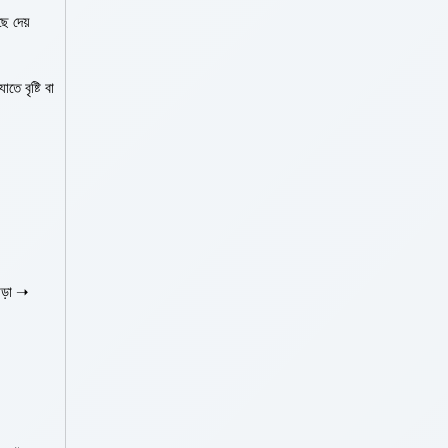
ে দেয়
ে বৃষ্টি বা
াড়া ➝