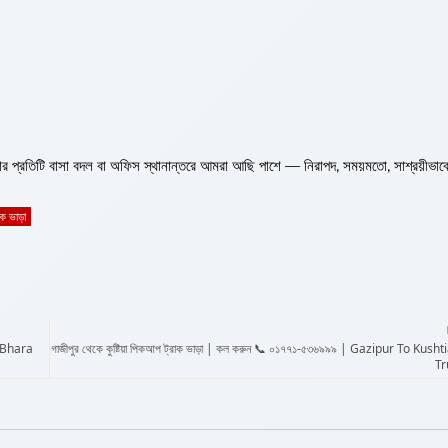
আপনার প্রতিটি বাসা বদল বা অফিস স্থানান্তরে আমরা আছি পাশে — নিরাপদ, সময়মতো, সাশ্রয়ীভা
ক ভাড়া
p Bhara
গাজীপুর থেকে কুষ্টিয়া পিকআপ ট্রাক ভাড়া | কল করুন 📞 ০১৭৭১-৫৩৬৯৯৯ | Gazipur To Kush
Tr