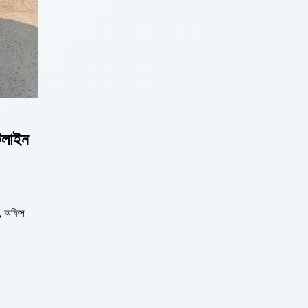
টলাইন
ন, অফিস