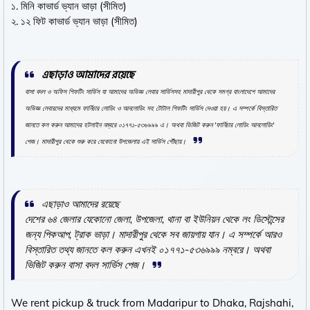
১. মিনি কাভার্ড ভ্যান ভাড়া (সীমিত)
২. ১২ ফিট কাভার্ড ভ্যান ভাড়া (সীমিত)
এছাড়াও আমাদের রয়েছে
বাসা বদল ও অফিস শিফটিং সার্ভিস যা আমাদের অভিজ্ঞ লেবার সার্ভিসসহ মাদারীপুর থেকে সমগ্র বাংলাদেশে আমাদের
অভিজ্ঞ লেবারদের মাধ্যমে ফার্নিচার লোডিং ও আনলোডিং সহ টোটাল শিফটিং সার্ভিস দেওয়া হয়। এ সম্পর্কে বিস্তারিত
জানতে কল করুন আমাদের হটলাইন নম্বরে ০১৭৭১-৫৩৬৯৯৯ এ। অথবা ভিজিট করুন 'ফার্নিচার লোডিং আনলোডিং'
পেজ। মাদারীপুর থেকে শুরু করে যেকোনো উপজেলায় এই সার্ভিস পৌঁছায়।
এছাড়াও আমাদের রয়েছে
দেশের ৬৪ জেলার যেকোনো জেলা, উপজেলা, থানা বা ইউনিয়ন থেকে লং ডিস্টেন্সের
জন্য পিকআপ, ট্রাক ভাড়া। মাদারীপুর থেকে সব জায়গায় যান। এ সম্পর্কে আরও
বিস্তারিত তথ্য জানতে কল করুন এখনই ০১৭৭১-৫৩৬৯৯৯ নম্বরে। অথবা
ভিজিট করুন বাসা বদল সার্ভিস পেজ।
We rent pickup & truck from Madaripur to Dhaka, Rajshahi,