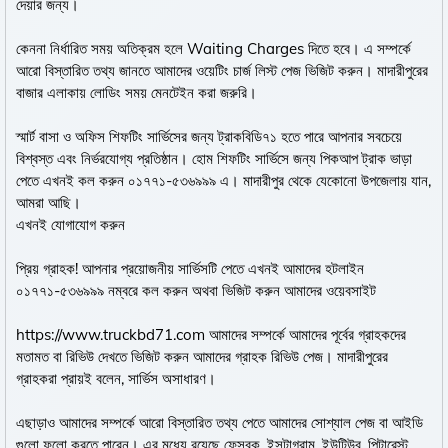
দেয়ার জন্য।
কেননা নির্ধারিত সময় অতিক্রম হলে Waiting Charges দিতে হবে। এ সম্পর্কে
আরো বিস্তারিত তথ্য জানতে আমাদের ওয়েটিং চার্জ লিস্ট পেজ ভিজিট করুন। মাদারীপুরের
বাজার এলাকায় লোডিং সময় মেনটেইন করা জরুরি।
স্মার্ট বাসা ও অফিস শিফটিং সার্ভিসের জন্য ট্রাকবিডি৭১ হতে পারে আপনার সবচেয়ে
বিশ্বস্ত এবং নির্ভরযোগ্য প্রতিষ্ঠান। হোম শিফটিং সার্ভিসে জন্য পিকআপ ট্রাক ভাড়া
পেতে এখনই কল করুন ০১৭৭১-৫৩৬৯৯৯ এ। মাদারীপুর থেকে যেকোনো উপজেলায় যান,
আমরা আছি।
এখনই যোগাযোগ করুন
প্রিয় গ্রাহক! আপনার প্রয়োজনীয় সার্ভিসটি পেতে এখনই আমাদের হটলাইন
০১৭৭১-৫৩৬৯৯৯ নম্বরে কল করুন অথবা ভিজিট করুন আমাদের ওয়েবসাইট
https://www.truckbd71.com
আমাদের সম্পর্কে আমাদের পূর্বের গ্রাহকদের
মতামত বা রিভিউ দেখতে ভিজিট করুন আমাদের গ্রাহক রিভিউ পেজ। মাদারীপুরের
গ্রাহকরা প্রায়ই বলেন, সার্ভিস অসাধারণ।
এছাড়াও আমাদের সম্পর্কে আরো বিস্তারিত তথ্য পেতে আমাদের সোশ্যাল পেজ বা আইডি
গুলো ফলো করতে পারেন। এর মধ্যে রয়েছে ফেসবুক, ইন্সটাগ্রাম, ইউটিউব, পিন্টারেস্ট,