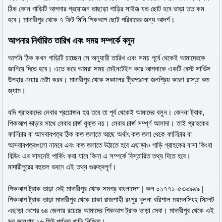
ঠিক কোন গাড়িটি আপনার প্রয়োজন তাছাড়া গাড়ির সাইজ যত ছোট হবে ভাড়া তত কম
হবে। মাদারীপুর থেকে ৭ ফিট মিনি পিকআপ ছোট পরিবারের জন্য আদর্শ।
আপনার নির্ধারিত তারিখ এবং সময় সম্পর্কে বলুন
আপনি ঠিক কখন গাড়িটি চাচ্ছেন সে অনুযায়ী তারিখ এবং সময় পূর্বে থেকেই আমাদেরকে
জানিয়ে দিতে হবে। এতে করে আমরা সময় মেইনটেইন করে আপনাকে একটি বেস্ট সার্ভিস
উপহার দেয়ার চেষ্টা করব। মাদারীপুর থেকে সকালের ট্রিপগুলো জনপ্রিয় কারণ রাস্তা কম
জ্যাম।
যদি গ্রাহকদের লেবার প্রয়োজন হয় তবে তা পূর্ব থেকেই আমাদের বলুন। কেননা ট্রাক,
পিকআপ ভাড়ার সাথে লেবার চার্জ যুক্ত নয়। লেবার চার্জ সম্পূর্ণ আলাদা। তাই গ্রাহকের
ফার্নিচার বা আসবাবপত্র ঠিক কত তলাতে আছে অর্থাৎ কত তলা থেকে ফার্নিচার বা
আসবাবপত্রগুলো নামবে এবং কত তলাতে উঠাতে হবে এছাড়াও গাড়ি গ্রাহকের বাসা কিংবা
বিল্ডিং এর সামনেই পার্কিং করা যাবে কিনা এ সম্পর্কে বিস্তারিত তথ্য দিতে হবে।
মাদারীপুরের বহুতল ভবনে এই তথ্য গুরুত্বপূর্ণ।
পিকআপ ট্রাক ভাড়া দেই মাদারীপুর থেকে সমগ্র বাংলাদেশ | কল ০১৭৭১-৫৩৬৯৯৯ |
পিকআপ ট্রাক ভাড়া মাদারীপুর থেকে ঢাকা রাজশাহী রংপুর খুলনা বরিশাল ময়মনসিংহ সিলেট
এছাড়া দেশের ৬৪ জেলায় রয়েছে আমাদের পিকআপ ট্রাক ভাড়া সেবা। মাদারীপুর থেকে এই
সব জায়গায় ১৬ ফিট পর্যন্ত গাড়ি নিশ্চিত।