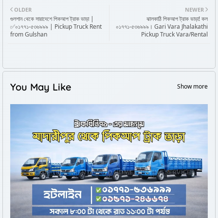
OLDER
NEWER
গুলশান থেকে সারাদেশে পিকআপ ট্রাক ভাড়া |
ঝালকাঠি পিকআপ ট্রাক ভাড়া! কল
✅০১৭৭১-৫৩৬৯৯৯ | Pickup Truck Rent
০১৭৭১-৫৩৬৯৯৯। Gari Vara Jhalakathi
from Gulshan
Pickup Truck Vara/Rental
You May Like
Show more