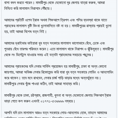
বাসা বদল করতে পারেন। মাদারীপুর থেকে যেকোনো দূর জেলায় যাত্রা করুক, আমরা
নিশ্চিত করি মালামাল নিরাপদে পৌঁছায়।
আমাদের প্রতিটি ওপেন ট্রাক অথবা পিকআপে ত্রিপল এবং পলির ব্যবস্থা থাকে যাতে
গ্রাহকের মালামাল বৃষ্টি কিংবা ধুলোবালিতে নষ্ট না হয়। মাদারীপুরের রাস্তায় প্রায়ই ধুলো
হয়, তাই আমরা বিশেষ যত্ন নিই।
আমাদের ড্রাইভার ভাইয়ারা খুব যত্ন সহকারে মালামাল ভালোভাবে বেঁধে, ঢেকে এবং
পুনরায় বেঁধে তারপর পরিবহন করেন। এতে মালামাল থাকে নিরাপদ ও ঝুঁকিমুক্ত। মাদারীপুর
থেকে লং ডিস্টেন্সে যাওয়ার সময় এই যত্নটা গ্রাহকদের সবচেয়ে পছন্দের।
আমাদের গ্রাহকদের যদি লেবার সার্ভিস প্রয়োজন হয় মাদারীপুর, ঢাকা বা অন্য কোনো
জায়গায়, আমরা অভিজ্ঞ লেবার রিকোমেন্ড করি যারা খুব যত্ন সহকারে লোডিং ও আনলোডিং
করে থাকেন। তবে মনে রাখবেন, লেবার চার্জ গাড়ি ভাড়ার মধ্যে অন্তর্ভুক্ত নয়।
মাদারীপুরে লেবার খুঁজে পাওয়া কঠিন, তাই আমরা সাহায্য করি।
মাদারীপুর থেকে ঢাকা, চট্টগ্রাম, রাজশাহী, খুলনা বা অন্য যেকোনো জেলায় পিকআপ ট্রাক
ভাড়া পেতে কল করুন এখনই ০১৭৭১-৫৩৬৯৯৯ নম্বরে।
আপনি যদি চান মালামাল আরও যত্ন সহকারে লোড-আনলোড হোক, তাহলে আমাদের