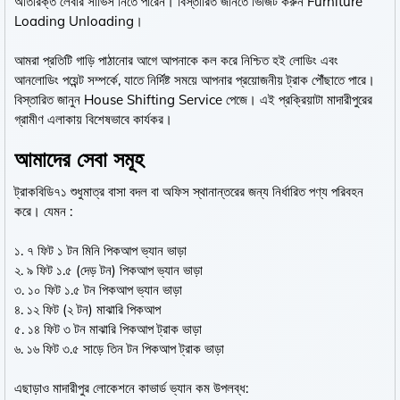
অতিরিক্ত লেবার সার্ভিস নিতে পারেন। বিস্তারিত জানতে ভিজিট করুন Furniture
Loading Unloading।
আমরা প্রতিটি গাড়ি পাঠানোর আগে আপনাকে কল করে নিশ্চিত হই লোডিং এবং
আনলোডিং পয়েন্ট সম্পর্কে, যাতে নির্দিষ্ট সময়ে আপনার প্রয়োজনীয় ট্রাক পৌঁছাতে পারে।
বিস্তারিত জানুন House Shifting Service পেজে। এই প্রক্রিয়াটা মাদারীপুরের
গ্রামীণ এলাকায় বিশেষভাবে কার্যকর।
আমাদের সেবা সমূহ
ট্রাকবিডি৭১ শুধুমাত্র বাসা বদল বা অফিস স্থানান্তরের জন্য নির্ধারিত পণ্য পরিবহন
করে। যেমন :
১. ৭ ফিট ১ টন মিনি পিকআপ ভ্যান ভাড়া
২. ৯ ফিট ১.৫ (দেড় টন) পিকআপ ভ্যান ভাড়া
৩. ১০ ফিট ১.৫ টন পিকআপ ভ্যান ভাড়া
৪. ১২ ফিট (২ টন) মাঝারি পিকআপ
৫. ১৪ ফিট ৩ টন মাঝারি পিকআপ ট্রাক ভাড়া
৬. ১৬ ফিট ৩.৫ সাড়ে তিন টন পিকআপ ট্রাক ভাড়া
এছাড়াও মাদারীপুর লোকেশনে কাভার্ড ভ্যান কম উপলব্ধ: