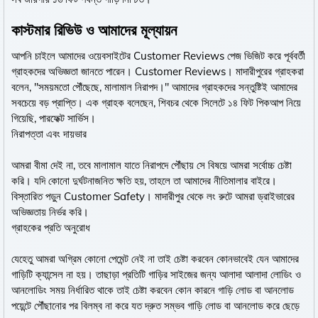
কাস্টমার রিভিউ ও আমাদের মূল্যায়ন
আপনি চাইলে আমাদের ওয়েবসাইটের Customer Reviews পেজ ভিজিট করে পূর্ববর্তী
গ্রাহকদের অভিজ্ঞতা জানতে পারেন। Customer Reviews। মাদারীপুরের গ্রাহকরা
বলেন, "সময়মতো পৌঁছেছে, মালামাল নিরাপদ।" আমাদের গ্রাহকদের সন্তুষ্টিই আমাদের
সবচেয়ে বড় প্রাপ্তি। এক গ্রাহক বলেছেন, শিবচর থেকে সিলেটে ১৪ ফিট পিকআপ নিয়ে
গিয়েছি, পারফেক্ট সার্ভিস।
নিরাপত্তা এবং দায়ভার
আমরা বীমা দেই না, তবে মালামাল যাতে নিরাপদে পৌঁছায় সে বিষয়ে আমরা সর্বোচ্চ চেষ্টা
করি। যদি কোনো দুর্ঘটনাজনিত ক্ষতি হয়, তাহলে তা আমাদের নীতিমালার বাইরে।
বিস্তারিত পড়ুন Customer Safety। মাদারীপুর থেকে লং রুটে আমরা ড্রাইভারের
অভিজ্ঞতায় নির্ভর করি।
গ্রাহকের প্রতি অনুরোধ
যেহেতু আমরা অগ্রিম কোনো পেমেন্ট নেই না তাই চেষ্টা করবেন কোনভাবেই যেন আমাদের
গাড়িটি ক্যান্সেল না হয়। তাছাড়া প্রতিটি গাড়ির সাইজের জন্য আলাদা আলাদা লোডিং ও
আনলোডিং সময় নির্ধারিত থাকে তাই চেষ্টা করবেন কোন কারনে গাড়ি লোড বা আনলোড
পয়েন্টে পৌঁছানোর পর বিলম্ব না করে যত দ্রুত সম্ভব গাড়ি লোড বা আনলোড করে ছেড়ে