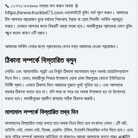
📞 ০১৭৭১-৫৩৬৯৯৯ নম্বরে কল করুন অথবা 📎
https://www.truckbd71.com
ওয়েবসাইটে বুকিং ফর্ম পূরণ করুন। আমাদের
টিম আপনার প্রয়োজন বুঝে যথাযথ পিকআপ, ট্রাক বা হোম শিফটিং সার্ভিস প্রস্তুত
করবে। যেভাবে আপনার জন্য বিষয়টি আরো সহজ হবে। মাদারীপুরের গ্রাহকরা ফোন বুকিং
পছন্দ করেন কারণ এটি দ্রুত।
আমাদের সার্ভিস নেয়ার জন্য গ্রাহকদের যেসব তথ্য আমাদের দেওয়া প্রয়োজন।
ঠিকানা সম্পর্কে বিস্তারিত বলুন
লোডিং এবং আনলোডিং পয়েন্ট এর নির্ভুল ঠিকানা ভালোভাবে বলুন অথবা হোয়াটসঅ্যাপে
লিখে দিন। যেমন, মাদারীপুর শিবচর উপজেলা থেকে ঢাকা মিরপুরের কোনো ইউনিয়নের
নির্দিষ্ট গ্রাম। এভাবে ঠিকানা দিলে আমাদের বুঝতে খুবই সুবিধা হয়। এবং আপনাকে
বারবার ঠিকানা বলতে হবে না। যদি সদর বা শহর হয় অথবা উপজেলা হয় তা উল্লেখ্য
করতে হবে। মাদারীপুরের গ্রামীণ রাস্তায় সঠিক ঠিকানা জরুরি।
মালামাল সম্পর্কে বিস্তারিত তথ্য দিন
মালামালের বিস্তারিত তথ্য বলতে হবে অথবা লিখে দিতে হবে সংখাসহ যেমন : ২টি খাট,
ডাইনিং সেট, সোফা সেট, ফ্রিজ, ড্রেসিং টেবিল, ইত্যাদি বিস্তারিত বর্ণনা দিতে হবে। এতে
করে গাড়ির সম্পর্কে আপনার আইডিয়া না থাকলেও আমরা আপনাকে বলতে পারব এক্সাক্টলি