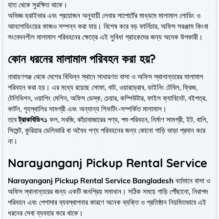
হাত থেকে সুরক্ষিত থাকে।
অভিজ্ঞ ড্রাইভার এবং প্রয়োজন অনুযায়ী লেবার সাপোর্টের মাধ্যমে মালামাল লোডিং ও
আনলোডিংয়ের কাজও সম্পন্ন করা যায়। বিশেষ করে বড় ফার্নিচার, অফিস সরঞ্জাম কিংবা
সংবেদনশীল মালামাল পরিবহনের ক্ষেত্রে এই সুবিধা গ্রাহকদের জন্য অনেক উপকারী।
কোন ধরনের মালামাল পরিবহন করা হয়?
নারায়ণগঞ্জ থেকে দেশের বিভিন্ন স্থানে সাধারণত বাসা ও অফিস স্থানান্তরের মালামাল
পরিবহন করা হয়। এর মধ্যে রয়েছে সোফা, খাট, ওয়ারড্রোব, ডাইনিং টেবিল, ফ্রিজ,
টেলিভিশন, ওয়াশিং মেশিন, অফিস ডেস্ক, চেয়ার, কম্পিউটার, ফাইল ক্যাবিনেট, বইপত্র,
কার্টন, গৃহস্থালির সামগ্রী এবং অন্যান্য শিফটিং-সম্পর্কিত মালামাল।
তবে
ট্রাকবিডি৭১
ফল, সবজি, কাঁচাবাজারের পণ্য, পশু পরিবহন, নির্মাণ সামগ্রী, ইট, বালি,
সিমেন্ট, কুরিয়ার ডেলিভারি বা অবৈধ পণ্য পরিবহনের জন্য কোনো গাড়ি ভাড়া প্রদান করে
না।
Narayanganj Pickup Rental Service
Narayanganj Pickup Rental Service Bangladesh
বর্তমানে বাসা ও
অফিস স্থানান্তরের জন্য একটি জনপ্রিয় সমাধান। সঠিক সময়ে গাড়ি পৌঁছানো, নিরাপদ
পরিবহন এবং পেশাদার ব্যবস্থাপনার কারণে অনেক ব্যক্তি ও প্রতিষ্ঠান নিয়মিতভাবে এই
ধরনের সেবা ব্যবহার করে থাকে।