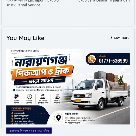
০১৭৭১-৫৩৬৯৯৯ Laxmipur Pickup &
Pickup Vara Dhaka To Jhenaidah
Truck Rental Service
You May Like
Show more
নারায়ণগঞ্জ পিকআপ ও ট্রাক ভাড়া সার্ভিস