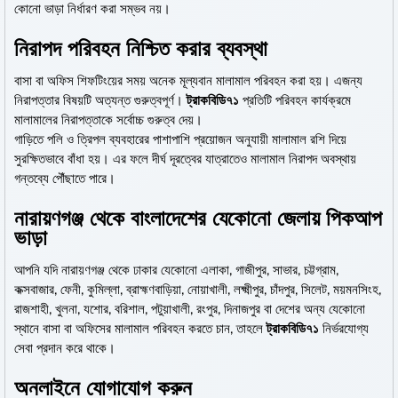
কোনো ভাড়া নির্ধারণ করা সম্ভব নয়।
নিরাপদ পরিবহন নিশ্চিত করার ব্যবস্থা
বাসা বা অফিস শিফটিংয়ের সময় অনেক মূল্যবান মালামাল পরিবহন করা হয়। এজন্য
নিরাপত্তার বিষয়টি অত্যন্ত গুরুত্বপূর্ণ।
ট্রাকবিডি৭১
প্রতিটি পরিবহন কার্যক্রমে
মালামালের নিরাপত্তাকে সর্বোচ্চ গুরুত্ব দেয়।
গাড়িতে পলি ও ত্রিপল ব্যবহারের পাশাপাশি প্রয়োজন অনুযায়ী মালামাল রশি দিয়ে
সুরক্ষিতভাবে বাঁধা হয়। এর ফলে দীর্ঘ দূরত্বের যাত্রাতেও মালামাল নিরাপদ অবস্থায়
গন্তব্যে পৌঁছাতে পারে।
নারায়ণগঞ্জ থেকে বাংলাদেশের যেকোনো জেলায় পিকআপ
ভাড়া
আপনি যদি নারায়ণগঞ্জ থেকে ঢাকার যেকোনো এলাকা, গাজীপুর, সাভার, চট্টগ্রাম,
কক্সবাজার, ফেনী, কুমিল্লা, ব্রাহ্মণবাড়িয়া, নোয়াখালী, লক্ষ্মীপুর, চাঁদপুর, সিলেট, ময়মনসিংহ,
রাজশাহী, খুলনা, যশোর, বরিশাল, পটুয়াখালী, রংপুর, দিনাজপুর বা দেশের অন্য যেকোনো
স্থানে বাসা বা অফিসের মালামাল পরিবহন করতে চান, তাহলে
ট্রাকবিডি৭১
নির্ভরযোগ্য
সেবা প্রদান করে থাকে।
অনলাইনে যোগাযোগ করুন