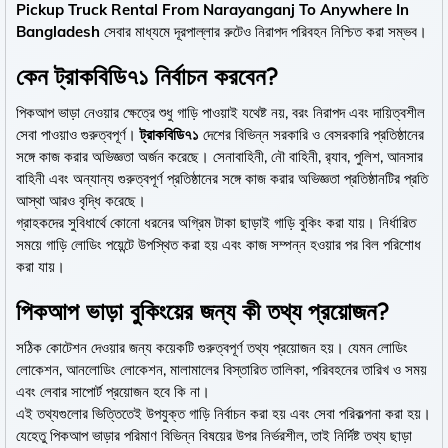
Pickup Truck Rental From Narayanganj To Anywhere In
Bangladesh
সেবার মাধ্যমে দূরপাল্লার রুটেও নিরাপদ পরিবহন নিশ্চিত করা সম্ভব।
কেন ট্রাকবিডি৭১ নির্বাচন করবেন?
পিকআপ ভাড়া নেওয়ার ক্ষেত্রে শুধু গাড়ি পাওয়াই যথেষ্ট নয়, বরং নিরাপদ এবং দায়িত্বশীল
সেবা পাওয়াও গুরুত্বপূর্ণ।
ট্রাকবিডি৭১
দেশের বিভিন্ন সরকারি ও বেসরকারি প্রতিষ্ঠানের
সঙ্গে কাজ করার অভিজ্ঞতা অর্জন করেছে। সেনাবাহিনী, নৌ বাহিনী, র‍্যাব, পুলিশ, আনসার
বাহিনী এবং অন্যান্য গুরুত্বপূর্ণ প্রতিষ্ঠানের সঙ্গে কাজ করার অভিজ্ঞতা প্রতিষ্ঠানটির প্রতি
আস্থা আরও বৃদ্ধি করেছে।
গ্রাহকদের সুবিধার্থে কোনো ধরনের অগ্রিম টাকা ছাড়াই গাড়ি বুকিং করা যায়। নির্ধারিত
সময়ে গাড়ি লোডিং পয়েন্টে উপস্থিত করা হয় এবং কাজ সম্পন্ন হওয়ার পর বিল পরিশোধ
করা যায়।
পিকআপ ভাড়া বুকিংয়ের জন্য কী তথ্য প্রয়োজন?
সঠিক কোটেশন দেওয়ার জন্য কয়েকটি গুরুত্বপূর্ণ তথ্য প্রয়োজন হয়। যেমন লোডিং
লোকেশন, আনলোডিং লোকেশন, মালামালের বিস্তারিত তালিকা, পরিবহনের তারিখ ও সময়
এবং লেবার সাপোর্ট প্রয়োজন হবে কি না।
এই তথ্যগুলোর ভিত্তিতেই উপযুক্ত গাড়ি নির্বাচন করা হয় এবং সেবা পরিকল্পনা করা হয়।
যেহেতু পিকআপ ভাড়ার পরিমাণ বিভিন্ন বিষয়ের উপর নির্ভরশীল, তাই নির্দিষ্ট তথ্য ছাড়া