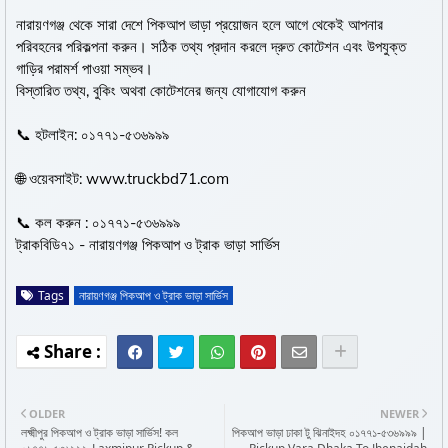
নারায়ণগঞ্জ থেকে সারা দেশে পিকআপ ভাড়া প্রয়োজন হলে আগে থেকেই আপনার
পরিবহনের পরিকল্পনা করুন। সঠিক তথ্য প্রদান করলে দ্রুত কোটেশন এবং উপযুক্ত
গাড়ির পরামর্শ পাওয়া সম্ভব।
বিস্তারিত তথ্য, বুকিং অথবা কোটেশনের জন্য যোগাযোগ করুন
📞 হটলাইন: ০১৭৭১-৫৩৬৯৯৯
🌐 ওয়েবসাইট:
www.truckbd71.com
📞 কল করুন : ০১৭৭১-৫৩৬৯৯৯
ট্রাকবিডি৭১ - নারায়ণগঞ্জ পিকআপ ও ট্রাক ভাড়া সার্ভিস
Tags
নারায়ণগঞ্জ পিকআপ ও ট্রাক ভাড়া সার্ভিস
OLDER
NEWER
লক্ষ্মীপুর পিকআপ ও ট্রাক ভাড়া সার্ভিস! কল
পিকআপ ভাড়া ঢাকা টু ঝিনাইদহ ০১৭৭১-৫৩৬৯৯৯ |