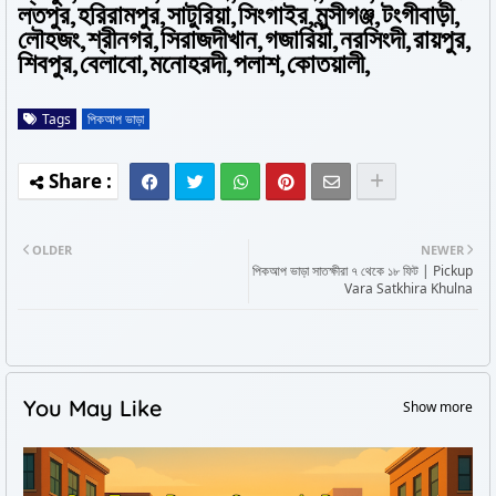
লতপুর,হরিরামপুর,সাটুরিয়া,সিংগাইর,মুন্সীগঞ্জ,টংগীবাড়ী,
লৌহজং,শ্রীনগর,সিরাজদীখান,গজারিয়া,নরসিংদী,রায়পুর,
শিবপুর,বেলাবো,মনোহরদী,পলাশ,কোতয়ালী,
Tags
পিকআপ ভাড়া
OLDER
NEWER
পিকআপ ভাড়া সাতক্ষীরা ৭ থেকে ১৮ ফিট | Pickup
Vara Satkhira Khulna
You May Like
Show more