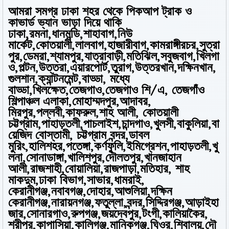
আমরা সমগ্র ঢাকা শহর থেকে পিকআপ ট্রাক ও
কাভার্ড ভ্যান ভাড়া দিয়ে থাকি
ঢাকা,রমনা,ধানমন্ডি,শাহাবাগ,নিউ
মার্কেট,কোতয়ালী,লালবাগ,হাজারীবাগ,কামরাঙ্গীরচর,সুত্রা
পুর,ডেমরা,শ্যামপুর,যাত্রাবাড়ী,মতিঝিল,সবুজবাগ,খিলগা
ও,পল্টন,উত্তরা,এয়ারপোর্ট,তুরাগ,উত্তরখান,দক্ষিনখান,
গুলশান,ক্যান্টনমেন্ট,বাড্ডা, মধ্যে
বাড্ডা,খিলক্ষেত,তেজগাও,তেজগাও শি/এ, তেজগাঁও
শিল্পাঞ্চল এলাকা,মোহাম্মদপুর,আদাবর,
মিরপুর,পল্লবী,কাফরুল,শাহ আলী, কোতয়ালী
চট্টগ্রাম,পাহাড়তলী,পাচলাইশ,চান্দগাও,খুলসী,বাকুলিয়া,বা
য়েজিদ বোস্তামী, চট্টগ্রাম বন্দর,ডাবল
মুরিং,হালিশহর,পতেঙ্গা,কর্ণফুলি,ইমিগ্রেশন,পাহাড়তলী,খু
লনা,সোনাডাঙ্গা,খালিশপুর,দৌলতপুর,খানজাহান
আলী,রাজশাহী,বোয়ালিয়া,রাজপাড়া,মতিহার, শাহ
মাকদুম,ঢাকা বিভাগ,সাভার,ধামরাই,
কেরানীগঞ্জ,নবাবগঞ্জ,দোহার,আশুলিয়া,দক্ষিন
কেরানীগঞ্জ,নারায়নগঞ্জ,ফতুল্লা,বন্দর,সিদ্দিরগঞ্জ,আড়াইহা
জার,সোনারগাও,রুপগঞ্জ,জয়দেবপুর,টংগী,কালিয়াকৈর,
শ্রীপুর,কাপাসিয়া,কালিগঞ্জ,মানিকগঞ্জ,ঘিওর,শিবালয়,দৌ