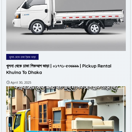
খুলনা থেকে ঢাকা ট্রাক ভাড়া
খুলনা থেকে ঢাকা পিকআপ ভাড়া | ০১৭৭১-৫৩৬৯৯৯ | Pickup Rental
Khulna To Dhaka
April 30, 2025