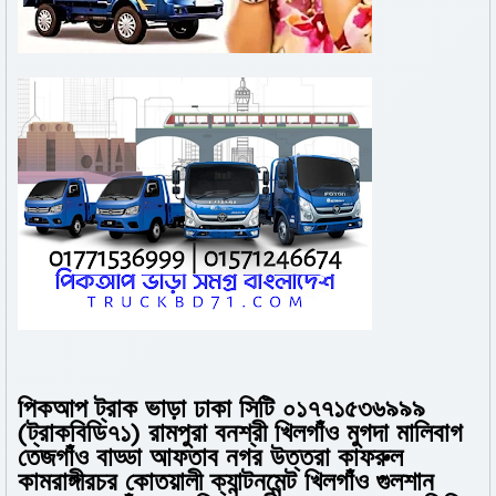
পিকআপ ট্রাক ভাড়া ঢাকা সিটি ০১৭৭১৫৩৬৯৯৯
(ট্রাকবিডি৭১) রামপুরা বনশ্রী খিলগাঁও মুগদা মালিবাগ
তেজগাঁও বাড্ডা আফতাব নগর উত্তরা কাফরুল
কামরাঙ্গীরচর কোতয়ালী ক্যান্টনমেন্ট খিলগাঁও গুলশান