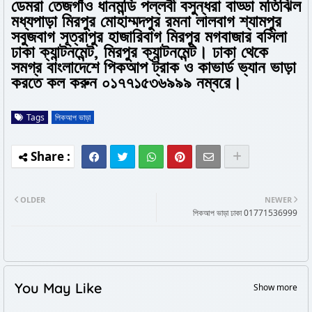
ডেমরা তেজগাঁও ধানমন্ডি পল্লবী বসুন্ধরা বাড্ডা মতিঝিল
মধ্যপাড়া মিরপুর মোহাম্মদপুর রমনা লালবাগ শ্যামপুর
সবুজবাগ সূত্রাপুর হাজারিবাগ মিরপুর মগবাজার বসিলা
ঢাকা ক্যান্টনমেন্ট, মিরপুর ক্যান্টনমেন্ট। ঢাকা থেকে
সমগ্র বাংলাদেশে পিকআপ ট্রাক ও কাভার্ড ভ্যান ভাড়া
করতে কল করুন ০১৭৭১৫৩৬৯৯৯ নম্বরে।
Tags
পিকআপ ভাড়া
OLDER
NEWER
পিকআপ ভাড়া ঢাকা 01771536999
You May Like
Show more