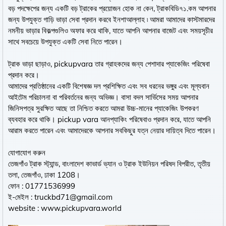
বড় পদক্ষেপের জন্য একটি বড় ট্রাকের প্রয়োজন হোক না কেন, ট্রাকবিডি৭১.কম আপনার
জন্য উপযুক্ত গাড়ি ভাড়া সেবা প্রদান করবে ইনশাআল্লাহ ৷ আমরা আমাদের কাস্টমারদের
নমনীয় ভাড়ার বিকল্পগুলিও অফার করে থাকি, যাতে আপনি আপনার বাজেট এবং সময়সূচীর
সাথে সবচেয়ে উপযুক্ত একটি সেবা নিতে পারেন।
ট্রাক ভাড়া ছাড়াও, pickupvara তার গ্রাহকদের জন্য পেশাদার প্যাকেজিং পরিষেবা
প্রদান করে।
আমাদের প্রতিষ্ঠানের একটি বিশেষজ্ঞ দল প্রশিক্ষিত এবং সব ধরনের ভঙ্গুর এবং মূল্যবান
আইটেম পরিচালনা বা পরিবর্তনের জন্য অভিজ্ঞ। বাসা বদল সার্ভিসের সময় আপনার
জিনিসপত্র সুরক্ষিত আছে তা নিশ্চিত করতে আমরা উচ্চ-মানের প্যাকেজিং উপকরণ
ব্যবহার করে থাকি।
pickup vara
আনপ্যাকিং পরিষেবাও প্রদান করে, যাতে আপনি
আরাম করতে পারেন এবং আমাদেরকে আপনার সবকিছুর যত্ন নেয়ার দায়িত্ব দিতে পারেন।
যোগাযোগ করুন
তেজগাঁও ট্রাক স্ট্যান্ড, বাংলাদেশ কাভার্ড ভ্যান ও ট্রাক ইউনিয়ন পরিষদ বিপরীত, তৃতীয়
তলা, তেজগাঁও, ঢাকা 1208।
ফোন : 01771536999
ই-মেইল : truckbd71@gmail.com
website : www.pickupvara.world